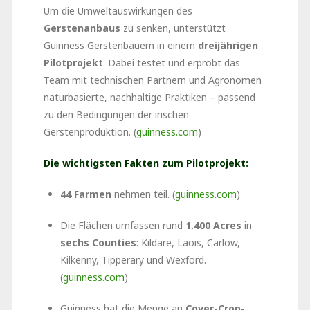
Um die Umweltauswirkungen des
Gerstenanbaus
zu senken, unterstützt
Guinness Gerstenbauern in einem
dreijährigen
Pilotprojekt
. Dabei testet und erprobt das
Team mit technischen Partnern und Agronomen
naturbasierte, nachhaltige Praktiken – passend
zu den Bedingungen der irischen
Gerstenproduktion. (
guinness.com
)
Die wichtigsten Fakten zum Pilotprojekt:
44 Farmen
nehmen teil. (
guinness.com
)
Die Flächen umfassen rund
1.400 Acres
in
sechs Counties
: Kildare, Laois, Carlow,
Kilkenny, Tipperary und Wexford.
(
guinness.com
)
Guinness hat die Menge an
Cover-Crop-