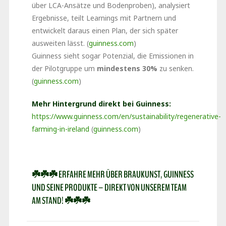
über LCA-Ansätze und Bodenproben), analysiert
Ergebnisse, teilt Learnings mit Partnern und
entwickelt daraus einen Plan, der sich später
ausweiten lässt. (
guinness.com
)
Guinness sieht sogar Potenzial, die Emissionen in
der Pilotgruppe um
mindestens 30%
zu senken.
(
guinness.com
)
Mehr Hintergrund direkt bei Guinness:
https://www.guinness.com/en/sustainability/regenerative-
farming-in-ireland
(
guinness.com
)
☘️☘️☘️ ERFAHRE MEHR ÜBER BRAUKUNST, GUINNESS
UND SEINE PRODUKTE – DIREKT VON UNSEREM TEAM
AM STAND! ☘️☘️☘️