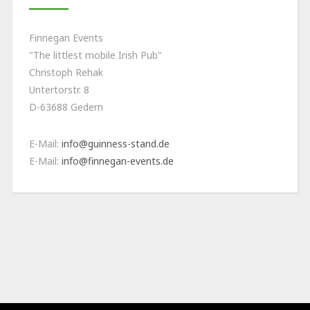
Finnegan Events
"The littlest mobile Irish Pub"
Christoph Rehak
Untertorstr. 8
D-63688 Gedern
E-Mail:
info@guinness-stand.de
E-Mail:
info@finnegan-events.de