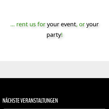
… rent us for
your event
, or
your
party
!
NÄCHSTE VERANSTALTUNGEN