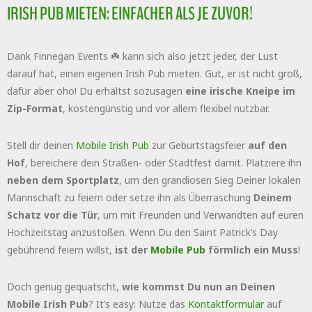
IRISH PUB MIETEN: EINFACHER ALS JE ZUVOR!
Dank Finnegan Events ☘️ kann sich also jetzt jeder, der Lust
darauf hat, einen eigenen Irish Pub mieten. Gut, er ist nicht groß,
dafür aber oho! Du erhältst sozusagen
eine irische Kneipe im
Zip-Format
, kostengünstig und vor allem flexibel nutzbar.
Stell dir deinen
Mobile Irish Pub
zur Geburtstagsfeier
auf den
Hof
, bereichere dein Straßen- oder Stadtfest damit. Platziere ihn
neben dem Sportplatz
, um den grandiosen Sieg Deiner lokalen
Mannschaft zu feiern oder setze ihn als Überraschung
Deinem
Schatz vor die Tür
, um mit Freunden und Verwandten auf euren
Hochzeitstag anzustoßen. Wenn Du den Saint Patrick’s Day
gebührend feiern willst,
ist der
Mobile Pub
förmlich ein Muss
!
Doch genug gequatscht,
wie kommst Du nun an Deinen
Mobile Irish Pub
? It’s easy: Nutze das
Kontaktformular
auf