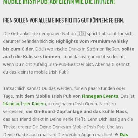
MOBILE IRISH PUB: ABFEIERN WIE DIE IR(R)EN!
IREN SOLLEN VOR ALLEM EINES RICHTIG GUT KÖNNEN: FEIERN.
Die Getränkeliste der grünen Nation 🇮🇪 spricht absolut für sich,
darunter befinden sich zig
Highlights vom Premium-Whisky
bis zum Cider
. Doch wo irische Drinks in Strömen fließen,
sollte
auch die Kulisse stimmen
– und das ist gar nicht so leicht,
wenn Du nicht zufällig Irish-Pub-Besitzer bist. Aber halt! Kennst
du das kleinste mobile Irish Pub?
Tatsächlich kannst Du das werden, für ein paar Stunden oder
Tage,
mit dem Mobile Irish Pub von
Finnegan Events
. Das ist
Irland auf vier Rädern
, in originalem Irish Green. Nicht zu
vergessen,
die On-Board-Zapfanlage und das kühle Nass
,
das aus Irland direkt in Deine Kehle fließt. Lehn Dich lässig an die
Theke, ordere Dir Deine Drinks im Mobile Irish Pub. Und lass
Deine Gäste auch mal ran: Die werden Augen machen! ☘️
Das