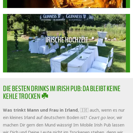
IRISCHE HOCHZEIT
IRISCHE HOCHZEIT
DIE BESTEN DRINKS IM IRISH PUB: DA BLEIBT KEINE
KEHLE TROCKEN ☘️
Was trinkt Mann und Frau in Irland
, 🇮🇪 auch, wenn es nur
ein kleines Irland auf deutschem Boden ist?
Ceart go leor
, wir
machen Dir gern den Mund wässrig! Im Mobile Irish Pub lassen
wir Dich und Deine Leute nicht im Trockenen stehen, denn wir