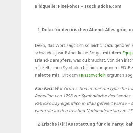
Bildquelle: Pixel-Shot – stock.adobe.com
Deko für den irischen Abend: Alles grün, 
Deko, das Wort sagt sich so leicht. Dazu gehören 
schwindelig wird! Aber keine Sorge,
mit dem
Equi
Irland-Dampfers
, was du brauchst. Von den iris
mit keltischen Symbolen bis hin zur grünen LED-B
Palette mit
. Mit dem
Hussenverleih
ergrünen soga
Fun Fact:
War Grün schon immer die typische Irlan
Rebellion von 1798 zur Symbolfarbe des Landes. 
Patrick’s Day eigentlich in Blau gefeiert wurde –
wenn sie an den irischen Nationalfeiertag am 1
Irische 🇮🇪 Ausstattung für die Party: kal