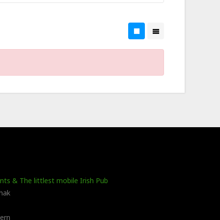
ts & The littlest mobile Irish Pub
hak
8
ern