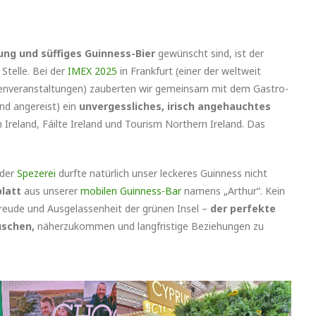
mung und süffiges Guinness-Bier
gewünscht sind, ist der
 Stelle. Bei der
IMEX 2025
in Frankfurt (einer der weltweit
menveranstaltungen) zauberten wir gemeinsam mit dem Gastro-
and angereist) ein
unvergessliches, irisch angehauchtes
reland, Fáilte Ireland und Tourism Northern Ireland. Das
 der
Spezerei
durfte natürlich unser leckeres Guinness nicht
blatt
aus unserer
mobilen Guinness-Bar
namens „Arthur“. Kein
freude und Ausgelassenheit der grünen Insel –
der perfekte
auschen,
näherzukommen und langfristige Beziehungen zu