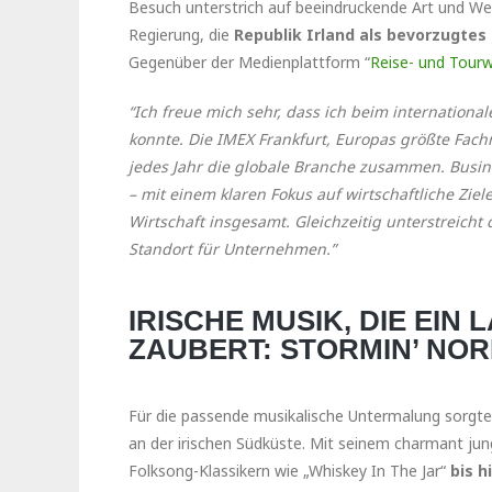
Besuch unterstrich auf beeindruckende Art und Wei
Regierung, die
Republik Irland als bevorzugtes 
Gegenüber der Medienplattform “
Reise- und Tourw
“Ich freue mich sehr, dass ich beim internationa
konnte. Die IMEX Frankfurt, Europas größte Fach
jedes Jahr die globale Branche zusammen. Busine
– mit einem klaren Fokus auf wirtschaftliche Zie
Wirtschaft insgesamt. Gleichzeitig unterstreicht d
Standort für Unternehmen.”
IRISCHE MUSIK, DIE EIN
ZAUBERT: STORMIN’ NO
Für die passende musikalische Untermalung sorgt
an der irischen Südküste. Mit seinem charmant j
Folksong-Klassikern wie „Whiskey In The Jar“
bis h