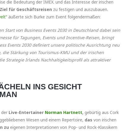
se die Bedeutung der IMEX. und das Interesse der irischen
Ziel für Geschäftsreisen
zu festigen und auszubauen.
elt”
äußerte sich Burke zum Event folgendermaßen:
len Start von Business Events 2030 in Deutschland dabei sein
messe für Tagungen, Events und Incentive-Reisen, bringt
ss Events 2030 definiert unsere politische Ausrichtung neu
le, die Stärkung von Tourismus-KMU und der irischen
ie Strategie Irlands Nachhaltigkeitsprofil als attraktiver
 LÄCHELN INS GESICHT
RMAN
e der
Live-Entertainer
Norman Hartnett
,
gebürtig aus Cork
unggebliebenen Wesen und einem Repertoire,
das
von irischen
in zu
eigenen Interpretationen von Pop- und Rock-Klassikern