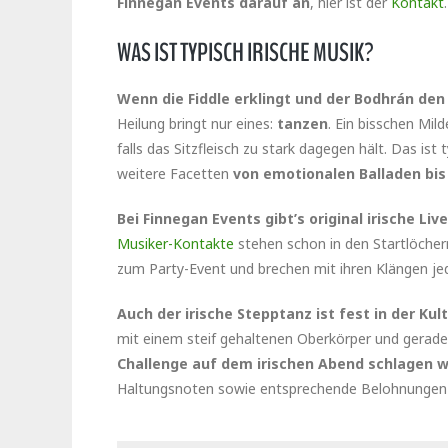
Finnegan Events darauf an
, hier ist der
Kontakt
WAS IST TYPISCH IRISCHE MUSIK?
Wenn die Fiddle erklingt und der Bodhrán de
Heilung bringt nur eines:
tanzen
. Ein bisschen Mil
falls das Sitzfleisch zu stark dagegen hält. Das ist 
weitere Facetten
von emotionalen Balladen bi
Bei Finnegan Events gibt’s original irische L
Musiker-Kontakte
stehen schon in den Startlöchern
zum Party-Event und brechen mit ihren Klängen je
Auch der irische Stepptanz ist fest in der Kul
mit einem steif gehaltenen Oberkörper und gerade
Challenge auf dem irischen Abend schlagen w
Haltungsnoten sowie entsprechende Belohnungen