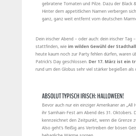
gebratene Tomaten und Pilze. Dazu der Black &
Hinter dem appetitlichen Namen verbergen sich l
ganz, ganz weit entfernt vom deutschen Marm
Dein irischer Abend – oder auch: dein irischer Tag 
stattfinden, wie
im wilden Gewühl der Stadthal
heute kaum noch zur Party fehlen dürfen, waren übe
Patrick’s Day geschlossen.
Der 17. März ist ein t
rund um den Globus sehr viel stärker begießen als 
ABSOLUT TYPISCH IRISCH: HALLOWEEN!
Bevor auch nur ein einziger Amerikaner an „All H
ihr Samhain-Fest am Abend des 31. Oktobers. 
kennzeichnet den Zeitpunkt, wenn die Grenze 
Also geht’s fleißig ans Vertreiben der bösen Gei
behagliche Wärme sorgen.