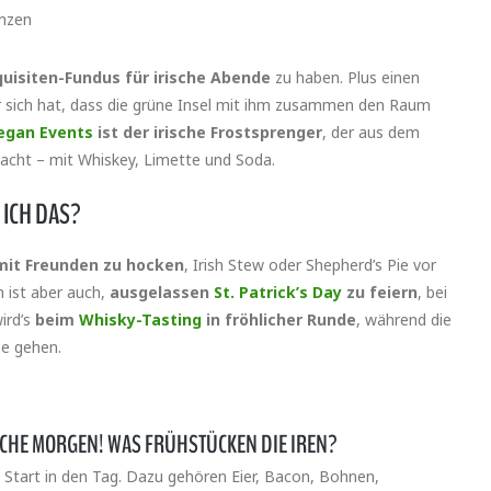
chzen
equisiten-Fundus für irische Abende
zu haben. Plus einen
ter sich hat, dass die grüne Insel mit ihm zusammen den Raum
egan Events
ist der irische Frostsprenger
, der aus dem
macht – mit Whiskey, Limette und Soda.
 ICH DAS?
mit Freunden zu hocken
, Irish Stew oder Shepherd’s Pie vor
h ist aber auch,
ausgelassen
St. Patrick’s Day
zu feiern
, bei
ird’s
beim
Whisky-Tasting
in fröhlicher Runde
, während die
se gehen.
CHE MORGEN! WAS FRÜHSTÜCKEN DIE IREN?
en Start in den Tag. Dazu gehören Eier, Bacon, Bohnen,