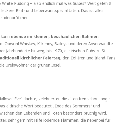
 White Pudding – also endlich mal was Süßes? Weit gefehlt!
eckere Blut- und Leberwurstspezialitäten. Das ist alles
eladenbrötchen.
– kann
ebenso im kleinen, beschaulichen Rahmen
le
. Obwohl Whiskey, Kilkenny, Baileys und deren Anverwandte
r Jahrhunderte hinweg, bis 1970, die irischen Pubs zu St.
raditionell kirchlicher Feiertag
, den Exil-Iren und Irland-Fans
die Ureinwohner der grünen Insel.
allows’ Eve“ dachte, zelebrierten die alten Iren schon lange
Das altirische Wort bedeutet „Ende des Sommers“ und
zwischen den Lebenden und Toten besonders brüchig wird.
ster, sehr gern mit Hilfe lodernde Flammen, die nebenbei für