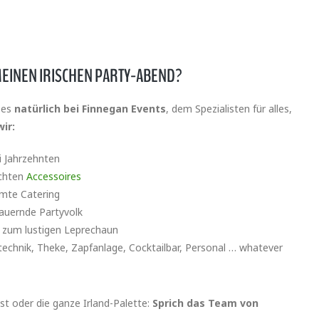
MEINEN IRISCHEN PARTY-ABEND?
 es
natürlich bei Finnegan Events
, dem Spezialisten für alles,
wir:
i Jahrzehnten
schten
Accessoires
samte Catering
lauernde Partyvolk
 zum lustigen Leprechaun
echnik, Theke, Zapfanlage, Cocktailbar, Personal … whatever
st oder die ganze Irland-Palette:
Sprich das Team von