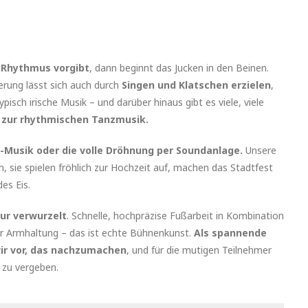
.
n Rhythmus vorgibt
, dann beginnt das Jucken in den Beinen.
derung lässt sich auch durch
Singen und Klatschen erzielen
,
typisch irische Musik – und darüber hinaus gibt es viele, viele
s zur rhythmischen Tanzmusik.
ive-Musik oder die volle Dröhnung per Soundanlage.
Unsere
, sie spielen fröhlich zur Hochzeit auf, machen das Stadtfest
des Eis.
tur verwurzelt
. Schnelle, hochpräzise Fußarbeit in Kombination
r Armhaltung – das ist echte Bühnenkunst.
Als spannende
ir vor, das nachzumachen
, und für die mutigen Teilnehmer
 zu vergeben.