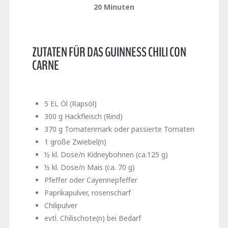
20 Minuten
ZUTATEN FÜR DAS GUINNESS CHILI CON
CARNE
5 EL Öl (Rapsöl)
300 g Hackfleisch (Rind)
370 g Tomatenmark oder passierte Tomaten
1 große Zwiebel(n)
½ kl. Dose/n Kidneybohnen (ca.125 g)
½ kl. Dose/n Mais (ca. 70 g)
Pfeffer oder Cayennepfeffer
Paprikapulver, rosenscharf
Chilipulver
evtl. Chilischote(n) bei Bedarf