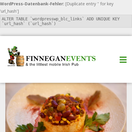
WordPress-Datenbank-Fehler:
[Duplicate entry '' for key
'url_hash']
ALTER TABLE `wordpresswp_blc_links` ADD UNIQUE KEY
`url_hash` (`url_hash`)