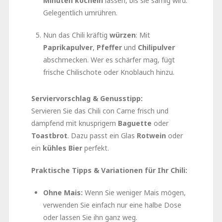
Minuten köcheln
lassen, bis sie sämig wird.
Gelegentlich umrühren.
Nun das Chili kräftig
würzen
: Mit
Paprikapulver
,
Pfeffer
und
Chilipulver
abschmecken. Wer es schärfer mag, fügt
frische Chilischote oder Knoblauch hinzu.
Serviervorschlag & Genusstipp:
Servieren Sie das Chili con Carne frisch und
dampfend mit knusprigem
Baguette
oder
Toastbrot
. Dazu passt ein Glas
Rotwein
oder
ein
kühles Bier
perfekt.
Praktische Tipps & Variationen für Ihr Chili:
Ohne Mais:
Wenn Sie weniger Mais mögen,
verwenden Sie einfach nur eine halbe Dose
oder lassen Sie ihn ganz weg.