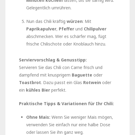
Minuten köcheln
lassen, bis sie sämig wird.
Gelegentlich umrühren.
Nun das Chili kräftig
würzen
: Mit
Paprikapulver
,
Pfeffer
und
Chilipulver
abschmecken. Wer es schärfer mag, fügt
frische Chilischote oder Knoblauch hinzu.
Serviervorschlag & Genusstipp:
Servieren Sie das Chili con Carne frisch und
dampfend mit knusprigem
Baguette
oder
Toastbrot
. Dazu passt ein Glas
Rotwein
oder
ein
kühles Bier
perfekt.
Praktische Tipps & Variationen für Ihr Chili:
Ohne Mais:
Wenn Sie weniger Mais mögen,
verwenden Sie einfach nur eine halbe Dose
oder lassen Sie ihn ganz weg.