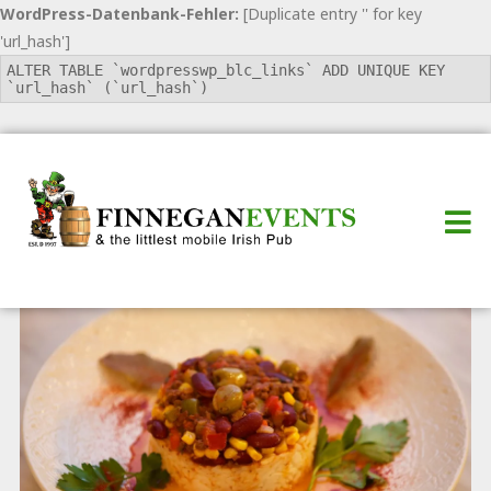
WordPress-Datenbank-Fehler:
[Duplicate entry '' for key
'url_hash']
ALTER TABLE `wordpresswp_blc_links` ADD UNIQUE KEY
`url_hash` (`url_hash`)