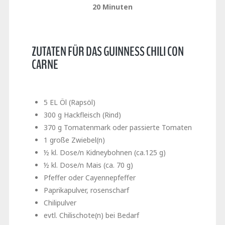
20 Minuten
ZUTATEN FÜR DAS GUINNESS CHILI CON
CARNE
5 EL Öl (Rapsöl)
300 g Hackfleisch (Rind)
370 g Tomatenmark oder passierte Tomaten
1 große Zwiebel(n)
½ kl. Dose/n Kidneybohnen (ca.125 g)
½ kl. Dose/n Mais (ca. 70 g)
Pfeffer oder Cayennepfeffer
Paprikapulver, rosenscharf
Chilipulver
evtl. Chilischote(n) bei Bedarf