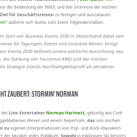
se die Bedeutung der IMEX. und das Interesse der irischen
Ziel für Geschäftsreisen
zu festigen und auszubauen.
elt”
äußerte sich Burke zum Event folgendermaßen:
len Start von Business Events 2030 in Deutschland dabei sein
messe für Tagungen, Events und Incentive-Reisen, bringt
ss Events 2030 definiert unsere politische Ausrichtung neu
le, die Stärkung von Tourismus-KMU und der irischen
ie Strategie Irlands Nachhaltigkeitsprofil als attraktiver
SICHT ZAUBERT: STORMIN’ NORMAN
e der
Live-Entertainer
Norman Hartnett
,
gebürtig aus Cork
unggebliebenen Wesen und einem Repertoire,
das
von irischen
in zu
eigenen Interpretationen von Pop- und Rock-Klassikern
rt der Musiker jedes Publikum.
Sowohl
in exklusiven Ski-Resorts