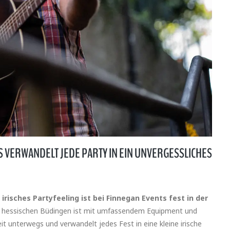
S VERWANDELT JEDE PARTY IN EIN UNVERGESSLICHES
–
irisches Partyfeeling ist bei Finnegan Events fest in der
m hessischen Büdingen ist mit umfassendem Equipment und
 unterwegs und verwandelt jedes Fest in eine kleine irische