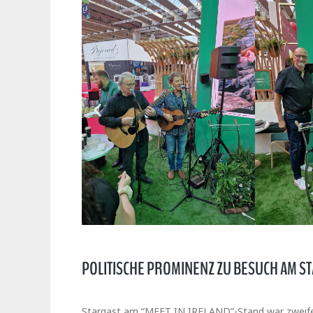
POLITISCHE PROMINENZ ZU BESUCH AM S
Stargast am “MEET IN IRELAND”-Stand war zweif