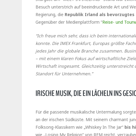
Besuch unterstrich auf beeindruckende Art und Wei
Regierung, die
Republik Irland als bevorzugtes 
Gegenüber der Medienplattform “
Reise- und Tourw
“Ich freue mich sehr, dass ich beim internationa
konnte. Die IMEX Frankfurt, Europas größte Fach
jedes Jahr die globale Branche zusammen. Busine
– mit einem klaren Fokus auf wirtschaftliche Zie
Wirtschaft insgesamt. Gleichzeitig unterstreicht d
Standort für Unternehmen.”
IRISCHE MUSIK, DIE EIN LÄCHELN INS GE
Für die passende musikalische Untermalung sorgt
an der irischen Südküste. Mit seinem charmant j
Folksong-Klassikern wie „Whiskey In The Jar“
bis h
wie „Losing My Religion“ von REM reicht, verzaube