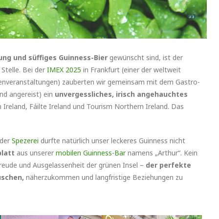
mung und süffiges Guinness-Bier
gewünscht sind, ist der
 Stelle. Bei der
IMEX 2025
in Frankfurt (einer der weltweit
menveranstaltungen) zauberten wir gemeinsam mit dem Gastro-
and angereist) ein
unvergessliches, irisch angehauchtes
reland, Fáilte Ireland und Tourism Northern Ireland. Das
 der
Spezerei
durfte natürlich unser leckeres Guinness nicht
blatt
aus unserer
mobilen Guinness-Bar
namens „Arthur“. Kein
freude und Ausgelassenheit der grünen Insel –
der perfekte
auschen,
näherzukommen und langfristige Beziehungen zu