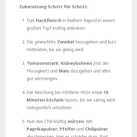
Zubereitung Schritt für Schritt:
Das
Hackfleisch
in heißem Rapsöl in einem
großen Topf kräftig anbraten.
Die gewürfelte
Zwiebel
hinzugeben und kurz
mitbraten, bis sie glasig wird.
Tomatenmark
,
Kidneybohnen
(mit der
Flüssigkeit) und
Mais
dazugeben und alles
gut vermengen.
Die Mischung bei mittlerer Hitze etwa
10
Minuten köcheln
lassen, bis sie sämig wird.
Gelegentlich umrühren.
Nun das Chili kräftig
würzen
: Mit
Paprikapulver
,
Pfeffer
und
Chilipulver
abschmecken. Wer es schärfer mag, fügt