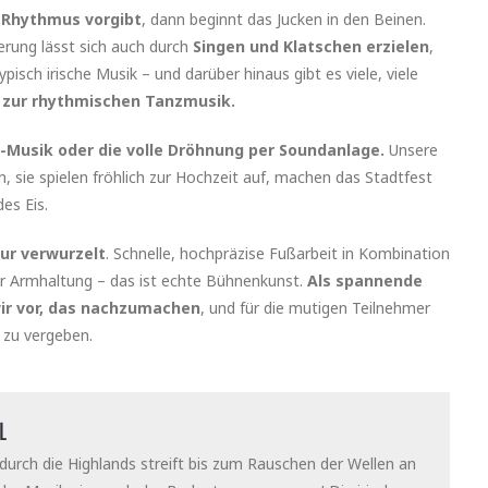
n Rhythmus vorgibt
, dann beginnt das Jucken in den Beinen.
derung lässt sich auch durch
Singen und Klatschen erzielen
,
typisch irische Musik – und darüber hinaus gibt es viele, viele
s zur rhythmischen Tanzmusik.
ive-Musik oder die volle Dröhnung per Soundanlage.
Unsere
, sie spielen fröhlich zur Hochzeit auf, machen das Stadtfest
des Eis.
tur verwurzelt
. Schnelle, hochpräzise Fußarbeit in Kombination
r Armhaltung – das ist echte Bühnenkunst.
Als spannende
ir vor, das nachzumachen
, und für die mutigen Teilnehmer
 zu vergeben.
L
r durch die Highlands streift bis zum Rauschen der Wellen an