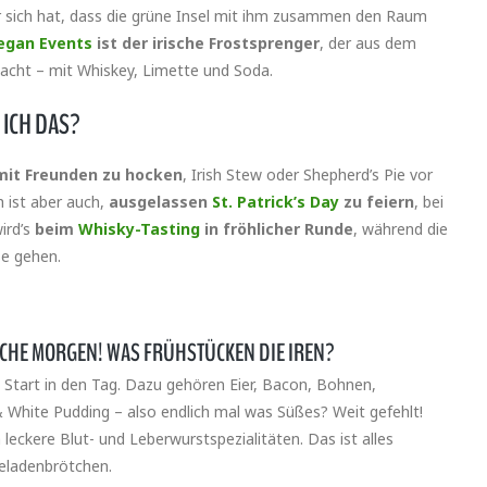
ter sich hat, dass die grüne Insel mit ihm zusammen den Raum
egan Events
ist der irische Frostsprenger
, der aus dem
macht – mit Whiskey, Limette und Soda.
 ICH DAS?
mit Freunden zu hocken
, Irish Stew oder Shepherd’s Pie vor
h ist aber auch,
ausgelassen
St. Patrick’s Day
zu feiern
, bei
ird’s
beim
Whisky-Tasting
in fröhlicher Runde
, während die
se gehen.
CHE MORGEN! WAS FRÜHSTÜCKEN DIE IREN?
en Start in den Tag. Dazu gehören Eier, Bacon, Bohnen,
 White Pudding – also endlich mal was Süßes? Weit gefehlt!
eckere Blut- und Leberwurstspezialitäten. Das ist alles
eladenbrötchen.