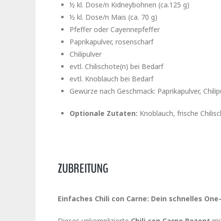
½ kl. Dose/n Kidneybohnen (ca.125 g)
½ kl. Dose/n Mais (ca. 70 g)
Pfeffer oder Cayennepfeffer
Paprikapulver, rosenscharf
Chilipulver
evtl. Chilischote(n) bei Bedarf
evtl. Knoblauch bei Bedarf
Gewürze nach Geschmack: Paprikapulver, Chilipul
Optionale Zutaten:
Knoblauch, frische Chilisc
ZUBREITUNG
Einfaches Chili con Carne: Dein schnelles On
Dieses unkomplizierte
Chili con Carne Rezept
mit