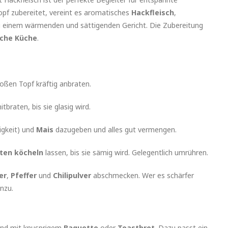
pf zubereitet, vereint es aromatisches
Hackfleisch
,
 einem wärmenden und sättigenden Gericht. Die Zubereitung
iche Küche
.
oßen Topf kräftig anbraten.
braten, bis sie glasig wird.
igkeit) und
Mais
dazugeben und alles gut vermengen.
ten köcheln
lassen, bis sie sämig wird. Gelegentlich umrühren.
er
,
Pfeffer
und
Chilipulver
abschmecken. Wer es schärfer
nzu.
fend mit knusprigem
Baguette
oder
Toastbrot
. Dazu passt ein