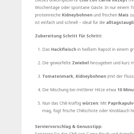
Wochentage oder spontane Gäste. In nur einem To
proteinreiche
Kidneybohnen
und frischen
Mais
zu
ist einfach und schnell – ideal für die
alltagstaugl
Zubereitung Schritt für Schritt:
Das
Hackfleisch
in heißem Rapsöl in einem gr
Die gewürfelte
Zwiebel
hinzugeben und kurz mit
Tomatenmark
,
Kidneybohnen
(mit der Flüss
Die Mischung bei mittlerer Hitze etwa
10 Minu
Nun das Chili kräftig
würzen
: Mit
Paprikapulv
mag, fügt frische Chilischote oder Knoblauch hi
Serviervorschlag & Genusstipp:
Servieren Sie das Chili con Carne frisch und damp