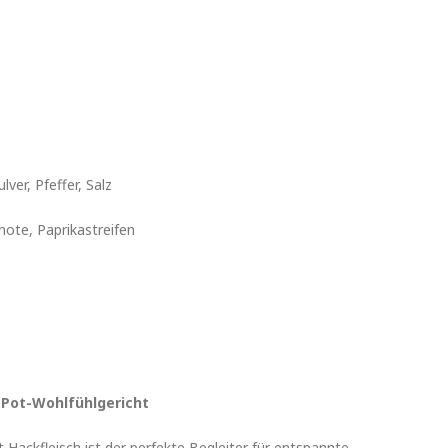
ver, Pfeffer, Salz
hote, Paprikastreifen
e-Pot-Wohlfühlgericht
 Hackfleisch ist der perfekte Begleiter für entspannte