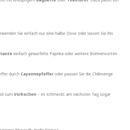
enden Sie einfach nur eine halbe Dose oder lassen Sie ihn
riante
einfach gewürfelte Paprika oder weitere Bohnensorten
effer durch
Cayennepfeffer
oder passen Sie die Chilimenge
gend zum
Vorkochen
– es schmeckt am nächsten Tag sogar
 weniger Abwasch, mehr Genuss.