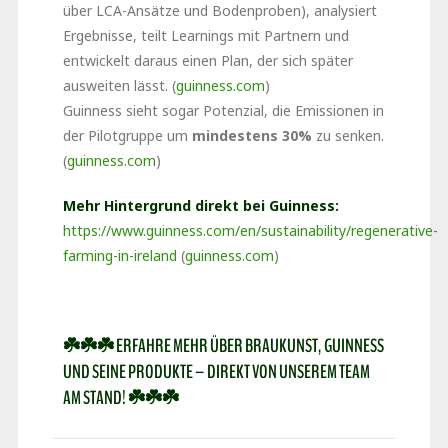
über LCA-Ansätze und Bodenproben), analysiert
Ergebnisse, teilt Learnings mit Partnern und
entwickelt daraus einen Plan, der sich später
ausweiten lässt. (
guinness.com
)
Guinness sieht sogar Potenzial, die Emissionen in
der Pilotgruppe um
mindestens 30%
zu senken.
(
guinness.com
)
Mehr Hintergrund direkt bei Guinness:
https://www.guinness.com/en/sustainability/regenerative-
farming-in-ireland
(
guinness.com
)
☘️☘️☘️ ERFAHRE MEHR ÜBER BRAUKUNST, GUINNESS
UND SEINE PRODUKTE – DIREKT VON UNSEREM TEAM
AM STAND! ☘️☘️☘️