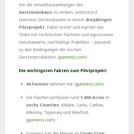
Um die Umweltauswirkungen des
Gerstenanbaus
zu senken, unterstützt
Guinness Gerstenbauern in einem
dreijährigen
Pilotprojekt
. Dabei testet und erprobt das
Team mit technischen Partnern und Agronomen
naturbasierte, nachhaltige Praktiken – passend
zu den Bedingungen der irischen
Gerstenproduktion. (
guinness.com
)
Die wichtigsten Fakten zum Pilotprojekt:
44 Farmen
nehmen teil. (
guinness.com
)
Die Flächen umfassen rund
1.400 Acres
in
sechs Counties
: Kildare, Laois, Carlow,
Kilkenny, Tipperary und Wexford.
(
guinness.com
)
Guinness hat die Menge an
Cover-Crop-