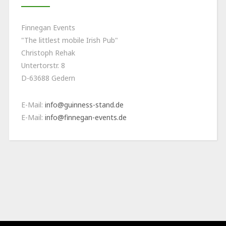
Finnegan Events
"The littlest mobile Irish Pub"
Christoph Rehak
Untertorstr. 8
D-63688 Gedern
E-Mail:
info@guinness-stand.de
E-Mail:
info@finnegan-events.de