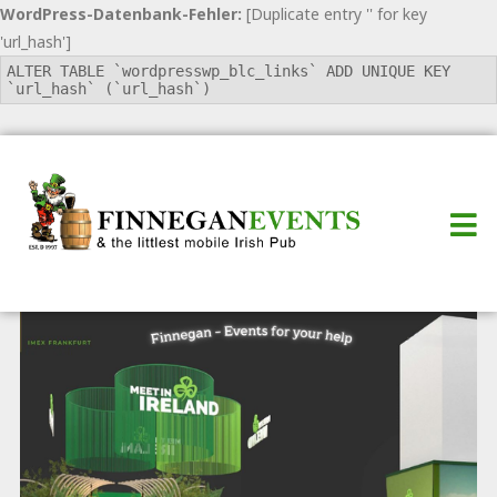
WordPress-Datenbank-Fehler:
[Duplicate entry '' for key
'url_hash']
ALTER TABLE `wordpresswp_blc_links` ADD UNIQUE KEY
`url_hash` (`url_hash`)