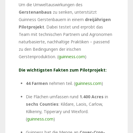
Um die Umweltauswirkungen des
Gerstenanbaus
zu senken, unterstützt
Guinness Gerstenbauern in einem
dreijährigen
Pilotprojekt
. Dabei testet und erprobt das
Team mit technischen Partnern und Agronomen
naturbasierte, nachhaltige Praktiken – passend
zu den Bedingungen der irischen
Gerstenproduktion. (
guinness.com
)
Die wichtigsten Fakten zum Pilotprojekt:
44 Farmen
nehmen teil. (
guinness.com
)
Die Flächen umfassen rund
1.400 Acres
in
sechs Counties
: Kildare, Laois, Carlow,
Kilkenny, Tipperary und Wexford.
(
guinness.com
)
Guinness hat die Menge an
Cover-Crop-