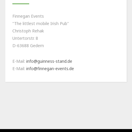
Finnegan Events
"The littlest mobile Irish Pub"
Christoph Rehak
Untertorstr. 8
D-63688 Gedern
E-Mail:
info@guinness-stand.de
E-Mail:
info@finnegan-events.de