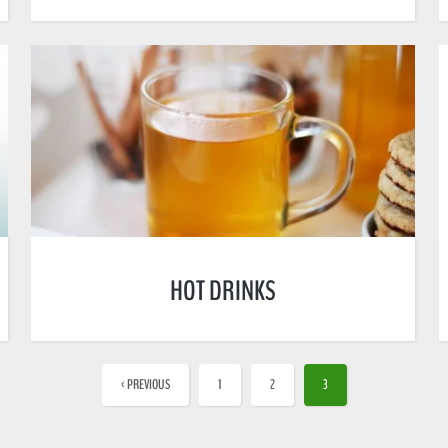
HOT DRINKS
‹ PREVIOUS
1
2
3