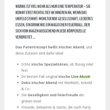
WÄRME IST VIEL MEHR ALS NUR EINE TEMPERATUR
– SIE
KOMMT ERST RICHTIG TIEF IM INNEREN AN, WENN DAS
UMFELD STIMMT:
WOHLTUENDE GESELLSCHAFT, LECKERES
ESSEN, EIN DRINK WIE EIN MAGISCHER FEUERBALL
, DER
SICH VOM MAGEN AUSGEHEND IN JEDE KÖRPERZELLE
VERBREITET …
Das Patentrezept heißt irischer Abend
, und
diese Zutaten sind dafür ideal:
Echte
irische Spezialitäten
, ob flüssig oder
fest
Im besten Fall: original
irische
Live-Musik
Deko irischer Abend
mit Kleeblatt, Kobold
& Co.
Die
Geselligkeit und Feierfreude
der
grünen Insel
Freunde, Bekannte & Gäste, die nach Party