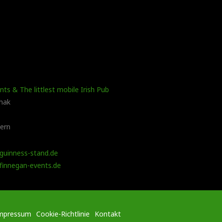
ts & The littlest mobile Irish Pub
hak
8
ern
guinness-stand.de
finnegan-events.de
mpressum
Cookie-Richtlinie
Kontakt