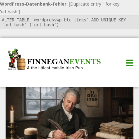
WordPress-Datenbank-Fehler:
[Duplicate entry '' for key
'url_hash']
ALTER TABLE `wordpresswp_blc_links` ADD UNIQUE KEY
`url_hash` (`url_hash`)