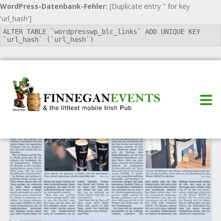
WordPress-Datenbank-Fehler:
[Duplicate entry '' for key
'url_hash']
ALTER TABLE `wordpresswp_blc_links` ADD UNIQUE KEY
`url_hash` (`url_hash`)