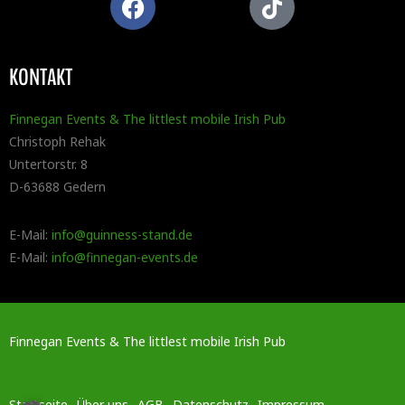
KONTAKT
Finnegan Events & The littlest mobile Irish Pub
Christoph Rehak
Untertorstr. 8
D-63688 Gedern
E-Mail:
info@guinness-stand.de
E-Mail:
info@finnegan-events.de
Finnegan Events & The littlest mobile Irish Pub
Startseite
Über uns
AGB
Datenschutz
Impressum